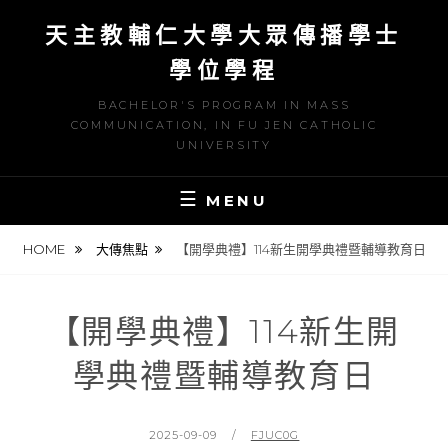
S
天主教輔仁大學大眾傳播學士
k
i
學位學程
p
BACHELOR'S PROGRAM IN MASS
t
COMMUNICATION, IN FU JEN CATHOLIC
o
UNIVERSITY
c
o
MENU
n
t
HOME
大傳焦點
【開學典禮】114新生開學典禮暨輔導教育日
e
n
【開學典禮】114新生開
t
學典禮暨輔導教育日
P
2025-09-09
B
FJUC0G