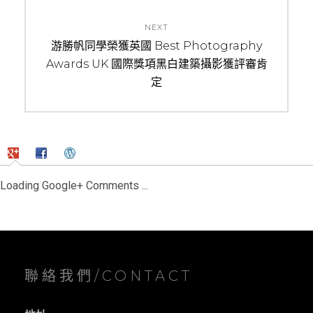
i
o
NEXT
u
N
游勝帆同學榮獲英國 Best Photography
s
Awards UK 國際獎項黑白建築攝影獲評審肯
e
p
x
定
o
t
s
p
t
o
:
s
t
Loading Google+ Comments ...
:
聯絡我們/CONTACT