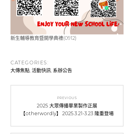
新生輔導教育暨開學典禮(0912)
CATEGORIES:
大傳焦點
,
活動快訊
,
系辦公告
文
PREVIOUS
章
P
2025 大眾傳播畢業製作正展
【otherwordly】 2025.3.21-3.23 隆重登場
r
導
e
覽
v