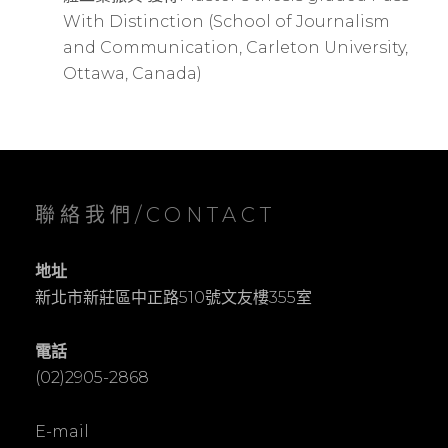
With Distinction (School of Journalism
and Communication, Carleton University,
Ottawa, Canada)
聯絡我們/CONTACT
地址
新北市新莊區中正路510號文友樓355室
電話
(02)2905-2868
E-mail