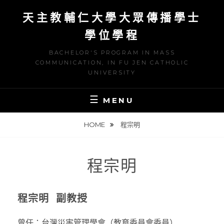
S
天主教輔仁大學大眾傳播學士
k
i
學位學程
p
BACHELOR'S PROGRAM IN MASS
t
COMMUNICATION, IN FU JEN CATHOLIC
o
UNIVERSITY
c
o
MENU
n
t
HOME
程宗明
e
n
程宗明
t
程宗明 副教授
曾任：台灣災害管理學會（教育委員會委員）