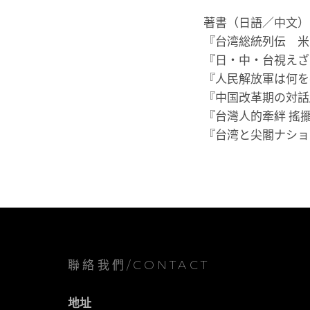
著書（日語／中文）
『台湾総統列伝 米
『日・中・台視えざ
『人民解放軍は何を
『中国改革期の対話』
『台灣人的牽絆 搖
『台湾と尖閣ナショ
聯絡我們/CONTACT
地址