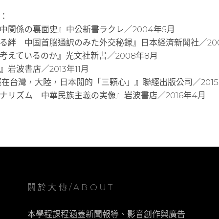
：
中関係の裏面史』中公新書ラクレ／2004年5月
る絆 中国首脳通訳のみた外交秘録』日本経済新聞社／200
考えているのか』光文社新書／2008年8月
岩波書店／2013年11月
擺在台灣，大陸，日本閒的「三顆心」』聯經出版公司／2015
ナリズム 中華民族主義の実像』岩波書店／2016年4月
關於大傳/ABOUT
本學程課程涵蓋新聞報導、影音創作與廣告