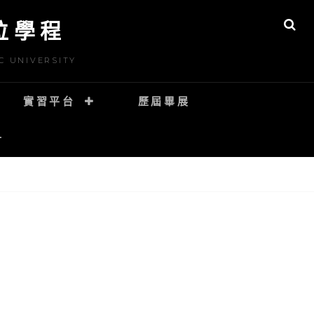
位學程
S
E
A
C UNIVERSITY
R
C
H
實習平台
歷屆畢展
計