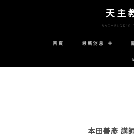
S
天主
k
i
BACHELOR'S 
p
t
首頁
最新消息
o
c
o
n
t
e
n
t
本田善彥 講